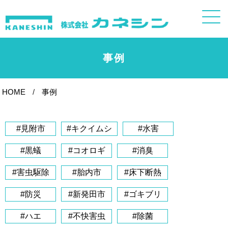
事例
HOME
事例
#見附市
#キクイムシ
#水害
#黒蟻
#コオロギ
#消臭
#害虫駆除
#胎内市
#床下断熱
#防災
#新発田市
#ゴキブリ
#ハエ
#不快害虫
#除菌