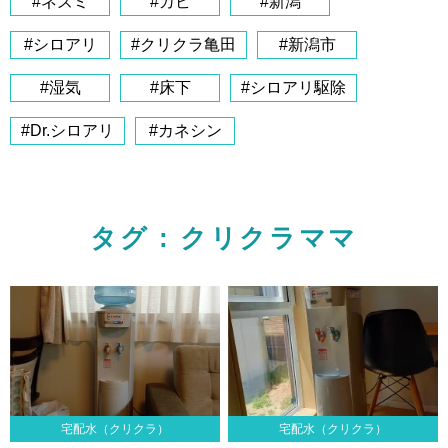
#ネズミ
#カビ
#新潟
#シロアリ
#クリクラ亀田
#新潟市
#湿気
#床下
#シロアリ駆除
#Dr.シロアリ
#カネシン
タグ : クリクラママ
宅配水（クリクラ）
宅配水（クリクラ）