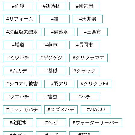
#佐渡
#断熱材
#換気扇
#リフォーム
#猫
#天井裏
#次亜塩素酸水
#備蓄水
#三条市
#蟻道
#燕市
#長岡市
#ミツバチ
#ゲジゲジ
#クリクラママ
#ムカデ
#基礎
#クラック
#シロアリ被害
#羽アリ
#クリクラFit
#クマバチ
#害虫
#ハチ
#アシナガバチ
#スズメバチ
#ZiACO
#宅配水
#ヘビ
#ウォーターサーバー