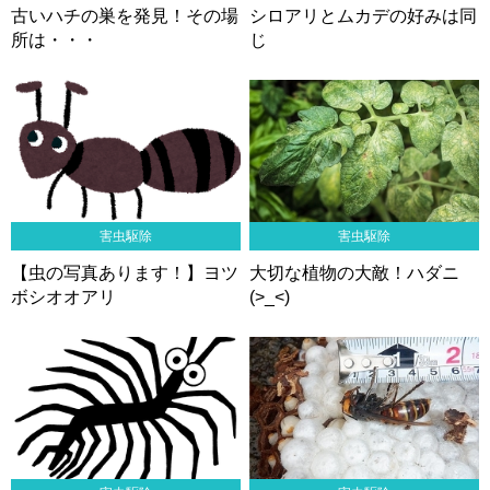
古いハチの巣を発見！その場
シロアリとムカデの好みは同
所は・・・
じ
害虫駆除
害虫駆除
【虫の写真あります！】ヨツ
大切な植物の大敵！ハダニ
ボシオオアリ
(>_<)