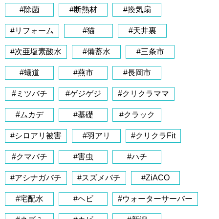
#除菌
#断熱材
#換気扇
#リフォーム
#猫
#天井裏
#次亜塩素酸水
#備蓄水
#三条市
#蟻道
#燕市
#長岡市
#ミツバチ
#ゲジゲジ
#クリクラママ
#ムカデ
#基礎
#クラック
#シロアリ被害
#羽アリ
#クリクラFit
#クマバチ
#害虫
#ハチ
#アシナガバチ
#スズメバチ
#ZiACO
#宅配水
#ヘビ
#ウォーターサーバー