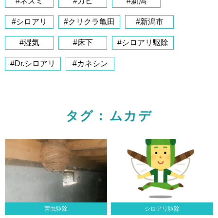
#ネズミ
#カビ
#新潟
#シロアリ
#クリクラ亀田
#新潟市
#湿気
#床下
#シロアリ駆除
#Dr.シロアリ
#カネシン
タグ : ムカデ
害虫駆除
シロアリ駆除