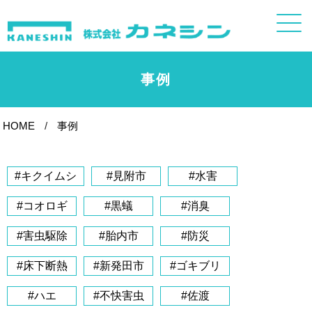
事例
HOME
事例
#キクイムシ
#見附市
#水害
#コオロギ
#黒蟻
#消臭
#害虫駆除
#胎内市
#防災
#床下断熱
#新発田市
#ゴキブリ
#ハエ
#不快害虫
#佐渡