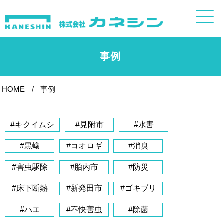
事例
HOME
事例
#キクイムシ
#見附市
#水害
#黒蟻
#コオロギ
#消臭
#害虫駆除
#胎内市
#防災
#床下断熱
#新発田市
#ゴキブリ
#ハエ
#不快害虫
#除菌