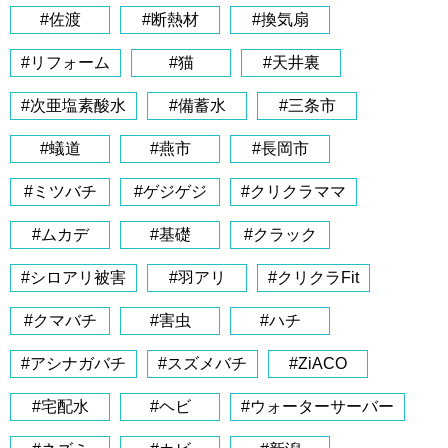
#佐渡
#断熱材
#換気扇
#リフォーム
#猫
#天井裏
#次亜塩素酸水
#備蓄水
#三条市
#蟻道
#燕市
#長岡市
#ミツバチ
#ゲジゲジ
#クリクラママ
#ムカデ
#基礎
#クラック
#シロアリ被害
#羽アリ
#クリクラFit
#クマバチ
#害虫
#ハチ
#アシナガバチ
#スズメバチ
#ZiACO
#宅配水
#ヘビ
#ウォーターサーバー