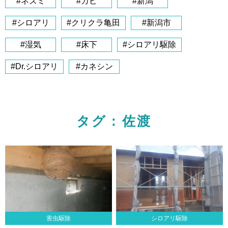
#ネズミ
#カビ
#新潟
#シロアリ
#クリクラ亀田
#新潟市
#湿気
#床下
#シロアリ駆除
#Dr.シロアリ
#カネシン
タグ : 佐渡
害虫駆除
シロアリ駆除