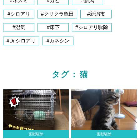
#ネズミ
#カビ
#新潟
#シロアリ
#クリクラ亀田
#新潟市
#湿気
#床下
#シロアリ駆除
#Dr.シロアリ
#カネシン
タグ : 猫
害獣駆除
害獣駆除