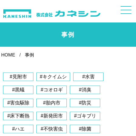
事例
HOME
事例
#見附市
#キクイムシ
#水害
#黒蟻
#コオロギ
#消臭
#害虫駆除
#胎内市
#防災
#床下断熱
#新発田市
#ゴキブリ
#ハエ
#不快害虫
#除菌