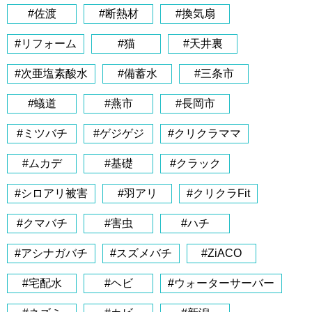
#佐渡
#断熱材
#換気扇
#リフォーム
#猫
#天井裏
#次亜塩素酸水
#備蓄水
#三条市
#蟻道
#燕市
#長岡市
#ミツバチ
#ゲジゲジ
#クリクラママ
#ムカデ
#基礎
#クラック
#シロアリ被害
#羽アリ
#クリクラFit
#クマバチ
#害虫
#ハチ
#アシナガバチ
#スズメバチ
#ZiACO
#宅配水
#ヘビ
#ウォーターサーバー