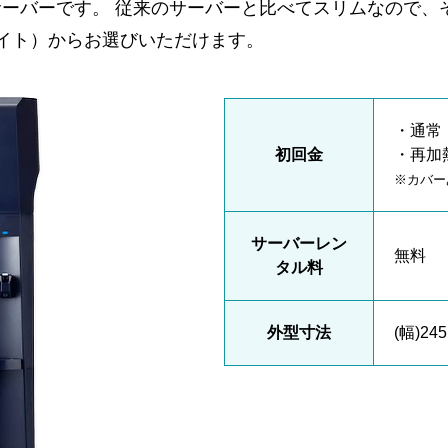
ーバーです。 従来のサーバーと比べてスリムなので、
イト）からお選びいただけます。
・通常 
初回金
・再加
※カバー
サーバーレン
無料
タル料
外型寸法
(幅)24