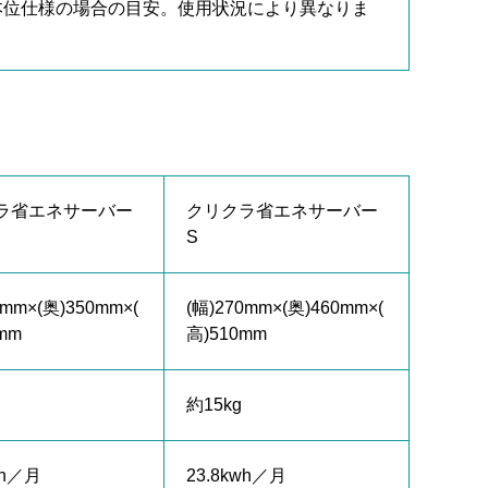
本位仕様の場合の目安。使用状況により異なりま
ラ省エネサーバー
クリクラ省エネサーバー
S
5mm×(奥)350mm×(
(幅)270mm×(奥)460mm×(
mm
高)510mm
約15kg
wh／月
23.8kwh／月