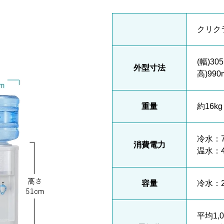
クリク
(幅)30
外型寸法
高)990
重量
約16kg
冷水：7
消費電力
温水：4
容量
冷水：2
平均1,