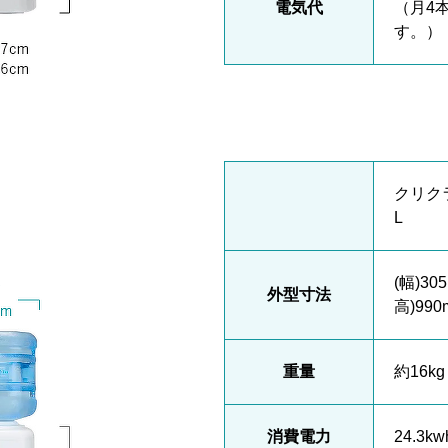
電気代
（月4
す。）
クリク
L
(幅)30
外型寸法
高)990
重量
約16kg
消費電力
24.3k