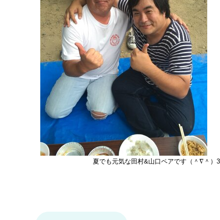
夏でも元気な田村&山口ペアです（＾∇＾）3