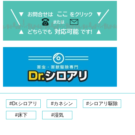
#Dr.シロアリ
#カネシン
#シロアリ駆除
#床下
#湿気