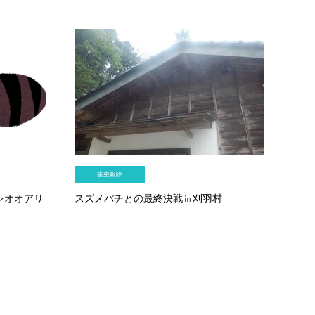
害虫駆除
シオオアリ
スズメバチとの最終決戦㏌刈羽村