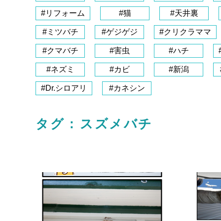
#リフォーム
#猫
#天井裏
#ミツバチ
#ゲジゲジ
#クリクラママ
#クマバチ
#害虫
#ハチ
#ネズミ
#カビ
#新潟
#Dr.シロアリ
#カネシン
タグ : スズメバチ