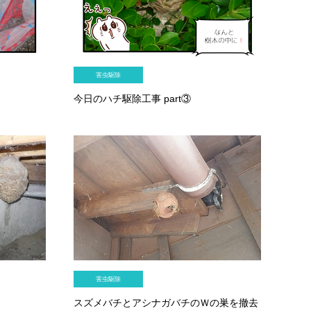
害虫駆除
今日のハチ駆除工事 part③
害虫駆除
スズメバチとアシナガバチのＷの巣を撤去