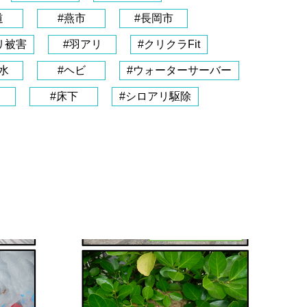
道
#燕市
#長岡市
リ被害
#羽アリ
#クリクラFit
水
#ヘビ
#ウォーターサーバー
#床下
#シロアリ駆除