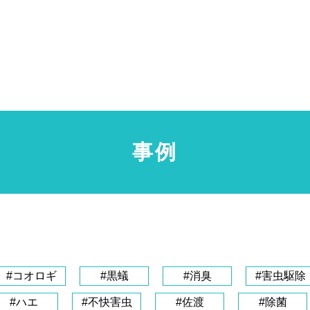
事例
#コオロギ
#黒蟻
#消臭
#害虫駆除
#ハエ
#不快害虫
#佐渡
#除菌