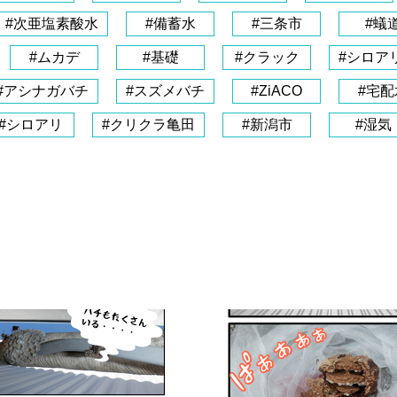
#次亜塩素酸水
#備蓄水
#三条市
#蟻
#ムカデ
#基礎
#クラック
#シロア
#アシナガバチ
#スズメバチ
#ZiACO
#宅配
#シロアリ
#クリクラ亀田
#新潟市
#湿気