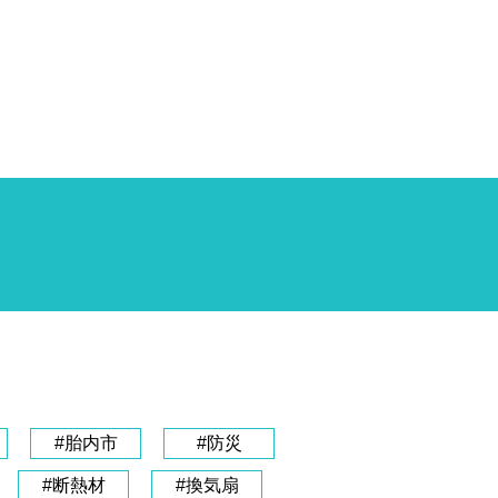
#胎内市
#防災
#断熱材
#換気扇