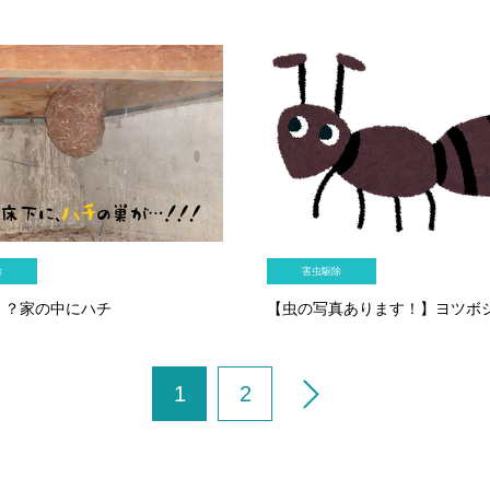
除
害虫駆除
！？家の中にハチ
【虫の写真あります！】ヨツボ
1
2