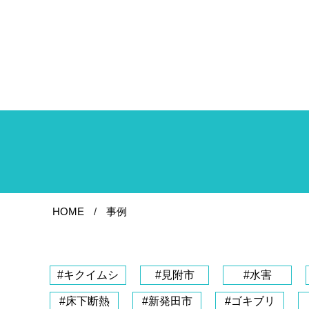
HOME
事例
#キクイムシ
#見附市
#水害
#床下断熱
#新発田市
#ゴキブリ