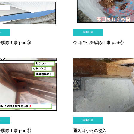
除
害虫駆除
駆除工事 part⑤
今日のハチ駆除工事 part④
除
害虫駆除
駆除工事 part①
通気口からの侵入