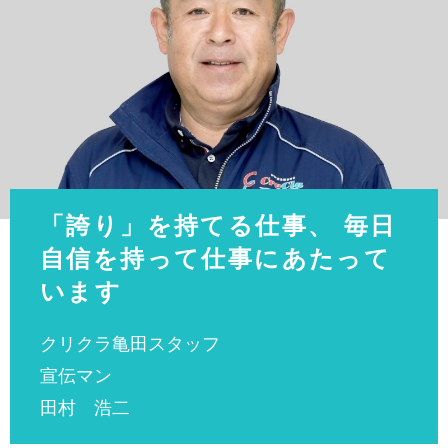
「誇り」を持てる仕事、 毎日
自信を持って仕事にあたって
います
クリクラ亀田スタッフ
宣伝マン
田村 浩二