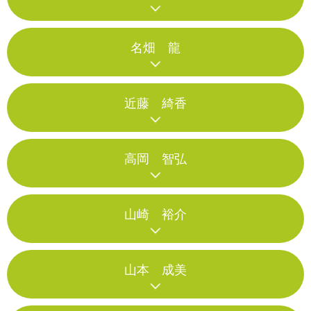
名畑 龍
近藤 綺香
高岡 智弘
山崎 裕介
山本 成美