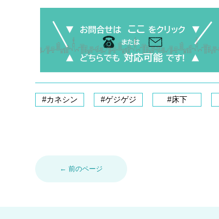
#カネシン
#ゲジゲジ
#床下
← 前のページ