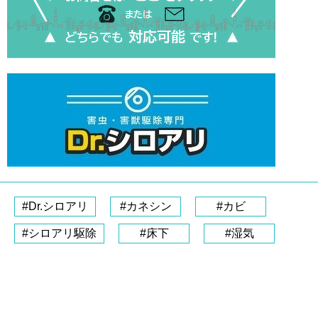
#Dr.シロアリ
#カネシン
#カビ
#シロアリ駆除
#床下
#湿気